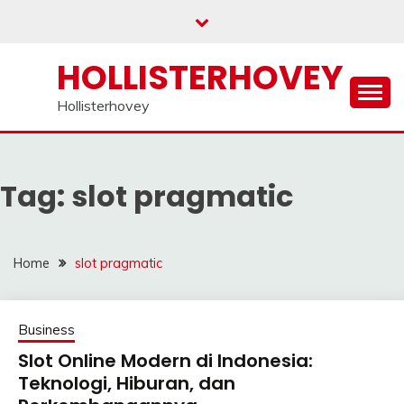
Skip
to
content
HOLLISTERHOVEY
Hollisterhovey
Tag:
slot pragmatic
Home
slot pragmatic
Business
Slot Online Modern di Indonesia:
Teknologi, Hiburan, dan