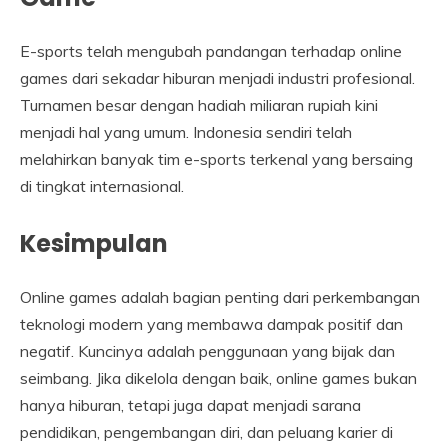
E-sports telah mengubah pandangan terhadap online
games dari sekadar hiburan menjadi industri profesional.
Turnamen besar dengan hadiah miliaran rupiah kini
menjadi hal yang umum. Indonesia sendiri telah
melahirkan banyak tim e-sports terkenal yang bersaing
di tingkat internasional.
Kesimpulan
Online games adalah bagian penting dari perkembangan
teknologi modern yang membawa dampak positif dan
negatif. Kuncinya adalah penggunaan yang bijak dan
seimbang. Jika dikelola dengan baik, online games bukan
hanya hiburan, tetapi juga dapat menjadi sarana
pendidikan, pengembangan diri, dan peluang karier di