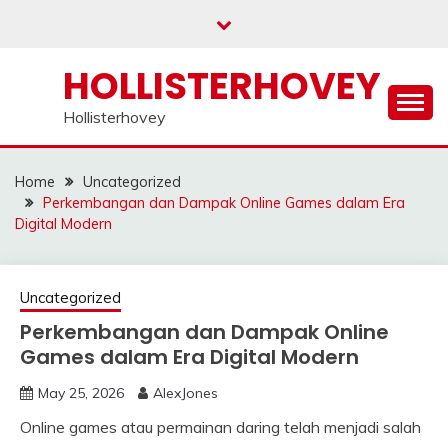
Skip
to
content
HOLLISTERHOVEY
Hollisterhovey
Home
Uncategorized
Perkembangan dan Dampak Online Games dalam Era
Digital Modern
Uncategorized
Perkembangan dan Dampak Online
Games dalam Era Digital Modern
May 25, 2026
AlexJones
Online games atau permainan daring telah menjadi salah